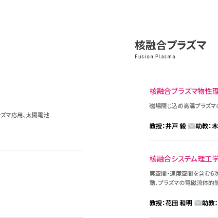
核融合プラズマ
Fusion Plasma
核融合プラズマ物性
磁場閉じ込め高温プラズマ
ラズマ応用、太陽電池
教授：井戸 毅
助教：木
核融合システム理工
実空間・速度空間を含む６
動、プラズマの電磁流体的
教授：花田 和明
助教