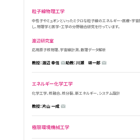
粒子線物理工学
中性子やミュオンといったミクロな粒子線のエネルギー・医療・宇
し、物理学と医学・工学の分野融合研究を行っています。
渡辺研究室
応用原子核物理、宇宙線計測、数理データ解析
教授：渡辺 幸信
助教：川瀬 頌一郎
エネルギー化学工学
化学工学、核融合、核分裂、新エネルギー、システム設計
教授：片山 一成
極限環境機械工学