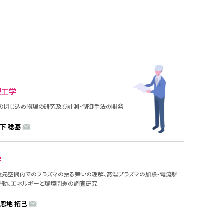
理工学
の閉じ込め物理の研究及び計測・制御手法の開発
下 稔基
学
次元空間内でのプラズマの振る舞いの理解、高温プラズマの加熱・電流駆
挙動、エネルギーと環境問題の調査研究
：恩地 拓己