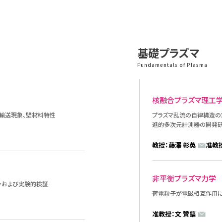
基礎プラズマ
Fundamentals of Plasma
核融合プラズマ理工
流輸送現象、壁材料特性
プラズマ乱流の自律構造の
進的多次元計測器の開発
教授：藤澤 彰英
准教
非平衡プラズマ力学
ンおよび実験的検証
荷電粒子が電磁相互作用に
准教授：文 贊鎬