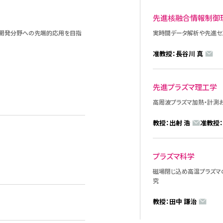
先進核融合情報制御
宙開発分野への先端的応用を目指
実時間データ解析や先進セ
准教授：長谷川 真
先進プラズマ理工学
高周波プラズマ加熱・計測
教授：出射 浩
准教授：
プラズマ科学
磁場閉じ込め高温プラズマ
究
教授：田中 謙治