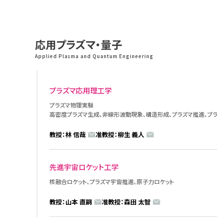
応用プラズマ・量子
Applied Plasma and Quantum Engineering
プラズマ応用理工学
プラズマ物理実験
高密度プラズマ生成、非線形波動現象、構造形成、プラズマ推進、プ
教授：林 信哉
准教授：柳生 義人
先進宇宙ロケット工学
核融合ロケット、プラズマ宇宙推進、原子力ロケット
教授：山本 直嗣
准教授：森田 太智