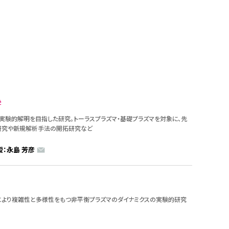
学
実験的解明を目指した研究。トーラスプラズマ・基礎プラズマを対象に、先
研究や新規解析手法の開拓研究など
授：永島 芳彦
より複雑性と多様性をもつ非平衡プラズマのダイナミクスの実験的研究