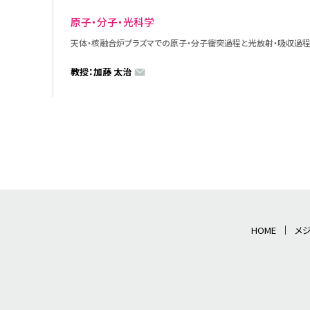
原子・分子・光科学
天体・核融合炉プラズマでの原子・分子衝突過程と光放射・吸収過
教授：加藤 太治
HOME
メ