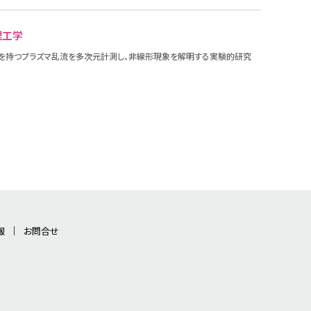
理工学
を持つプラズマ乱流を多次元計測し、非線形現象を解明する実験的研究
報
お問合せ